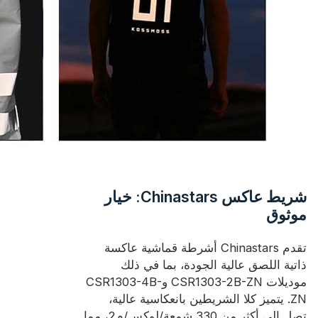
شريط عاكس Chinastars: خيار
موثوق
تقدم Chinastars أشرطة قماشية عاكسة
ذاتية اللصق عالية الجودة، بما في ذلك
موديلات CSR1303-2B-ZN وCSR1303-4B-
ZN. يتميز كلا الشريطين بانعكاسية عالية،
تصل إلى أكثر من 330 شمعة/لوكس/م2، مما