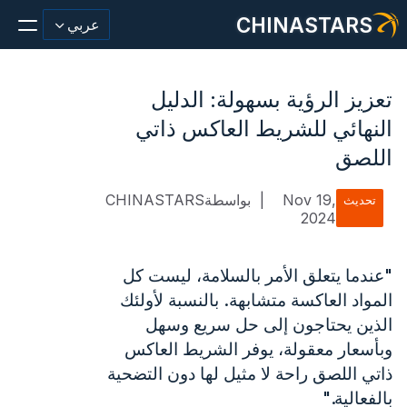
CHINASTARS
عربي
تعزيز الرؤية بسهولة: الدليل
النهائي للشريط العاكس ذاتي
مادة عاكسة/شريط
اللصق
أزياء عاكسة النسيج
Nov 19,
|
بواسطةCHINASTARS
تحديث
2024
ملابس السلامة
يتوهج في المواد المظلمة
"عندما يتعلق الأمر بالسلامة، ليست كل
المواد العاكسة متشابهة. بالنسبة لأولئك
غسيل صناعي
الذين يحتاجون إلى حل سريع وسهل
حول تشاينا ستارز
وبأسعار معقولة، يوفر الشريط العاكس
ذاتي اللصق راحة لا مثيل لها دون التضحية
منتج جديد
بالفعالية."