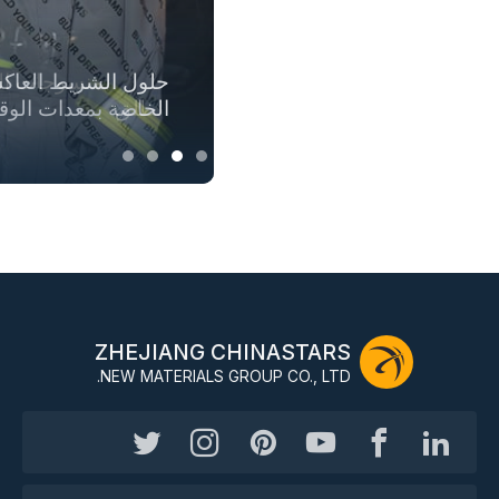
حلول الأقمشة المتو
حلول الشريط العاك
حلول الملابس الآمن
حلول المنسوجات العا
الطلق
بأكملها
للملابس الخارجية
الخاصة بمعدات الوق
ZHEJIANG CHINASTARS
NEW MATERIALS GROUP CO., LTD.