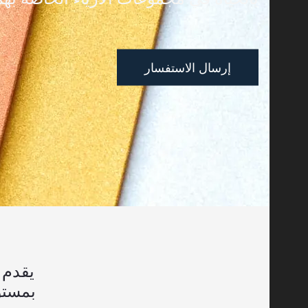
توهج في المادة المظلمة
إرسال الاستفسار
بمستويات س