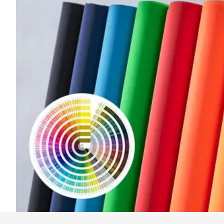
2. تخصيص 
يم
ال
ال