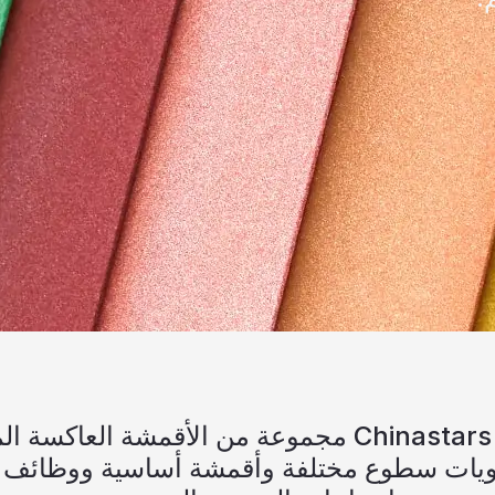
يقدم Chinastars مجموعة من الأقمشة العاكسة الملونة
طوع مختلفة وأقمشة أساسية ووظائف لتلبية