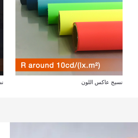
سيج عاكس اللون
نسيج عاك