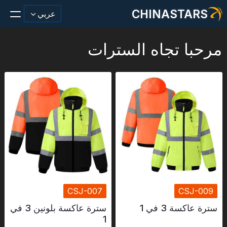
CHINASTARS
عربي
مرحبا تجاه السترات
مادة عاكسة/شريط
أزياء عاكسة النسيج
ملابس السلامة
يتوهج في المواد المظلمة
غسيل صناعي
CSJ-007
CSJ-009
حول تشاينا ستارز
سترة عاكسة 3 في 1
سترة عاكسة بلونين 3 في
منتج جديد
1