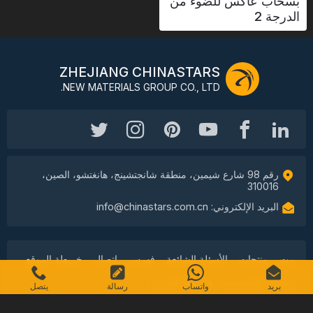
بسحاب عاكس للضوء من
الدرجة 2
ZHEJIANG CHINASTARS
NEW MATERIALS GROUP CO., LTD.
رقم 98 شارع شيمين، منطقة شانجتشينج، هانغتشو، الصين،
310016
البريد الإلكتروني: info@chinastars.com.cn
بيت
منتجات
الأسئلة الشائعة
فهرس
اتصال
خريطة الموقع
سياسة الخصوصية
شروط الخدمة
بريد
واتساب
رسالة
يتصل