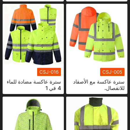
شهادة
فهرس
فيديو
اتصال
CSJ-016
CSJ-005
سترة عاكسة مع الأصفاد
سترة عاكسة مضادة للماء
للانفصال.
4 في 1