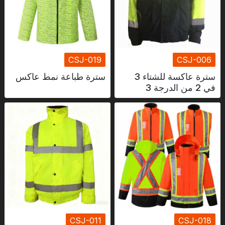
CSJ-019
CSJ-006
سترة عاكسة للشتاء 3
سترة طباعة نمط عاكس
في 2 من الدرجة 3
CSJ-011
CSJ-018