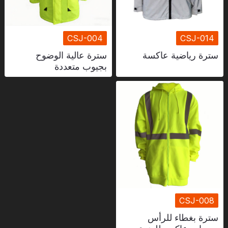
CSJ-004
CSJ-014
سترة رياضية عاكسة
سترة عالية الوضوح
بجيوب متعددة
CSJ-008
سترة بغطاء للرأس