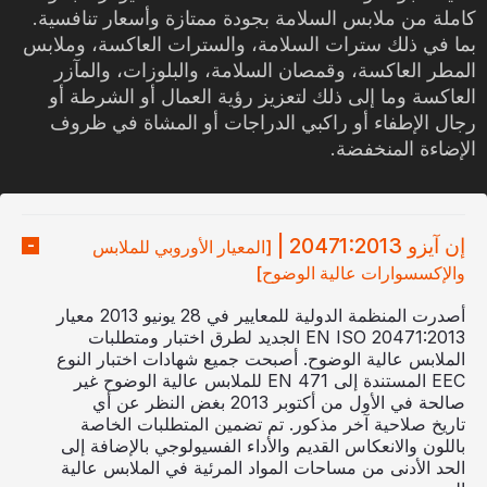
كاملة من ملابس السلامة بجودة ممتازة وأسعار تنافسية.
بما في ذلك سترات السلامة، والسترات العاكسة، وملابس
المطر العاكسة، وقمصان السلامة، والبلوزات، والمآزر
العاكسة وما إلى ذلك لتعزيز رؤية العمال أو الشرطة أو
رجال الإطفاء أو راكبي الدراجات أو المشاة في ظروف
الإضاءة المنخفضة.
إن آيزو 20471:2013 |
[المعيار الأوروبي للملابس
والإكسسوارات عالية الوضوح]
أصدرت المنظمة الدولية للمعايير في 28 يونيو 2013 معيار
EN ISO 20471:2013 الجديد لطرق اختبار ومتطلبات
الملابس عالية الوضوح. أصبحت جميع شهادات اختبار النوع
EEC المستندة إلى EN 471 للملابس عالية الوضوح غير
صالحة في الأول من أكتوبر 2013 بغض النظر عن أي
تاريخ صلاحية آخر مذكور. تم تضمين المتطلبات الخاصة
باللون والانعكاس القديم والأداء الفسيولوجي بالإضافة إلى
الحد الأدنى من مساحات المواد المرئية في الملابس عالية