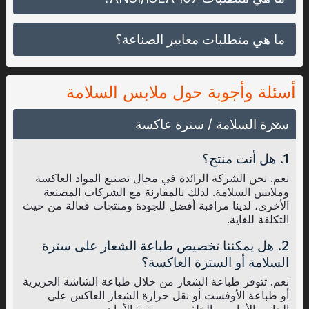
في مناطق التحكم في حركة المرور المؤقتة (TTC).
ويتطلب الأمر ما لا يقل عن 450 بوصة مربعة من مواد
ما هي متطلبات معايير الصناعة؟
الخلفية و201 بوصة مربعة من مواد الأداء العاكسة أو
المجمعة.
يمكن تطبيق
الفئة E
كنوع مكمل لمعيار ANSI 107 على
أسئلة وأجوبة حول ملابس السلامة
سراويل المطر والسراويل المريلة والسراويل القصيرة وما
إلى ذلك. ويمكن دمجها مع سترة من الفئة 2 لطقم من
الفئة 3 من ANSI؛ أو سترة من الدرجة 3 لتحقيق رؤية
سترة السلامة / سترة عاكسة
أعلى مستوى. ويتطلب الأمر ما لا يقل عن 465 بوصة
مربعة من مواد الخلفية و109 بوصة مربعة من مواد الأداء
1. هل أنت منتج؟
العاكسة أو المجمعة.
نعم. نحن الشركة الرائدة في مجال تصنيع المواد العاكسة
وملابس السلامة. لذلك بالمقارنة مع الشركات المصنعة
الأخرى، لدينا مراقبة أفضل للجودة ومنتجات فعالة من حيث
التكلفة للغاية.
2. هل يمكننا تخصيص طباعة الشعار على سترة
السلامة أو السترة العاكسة؟
نعم. تتوفر طباعة الشعار من خلال طباعة الشاشة الحريرية
أو طباعة الأوفست أو نقل حرارة الشعار العاكس على
الجانب الأمامي والخلفي من سترة الأمان.