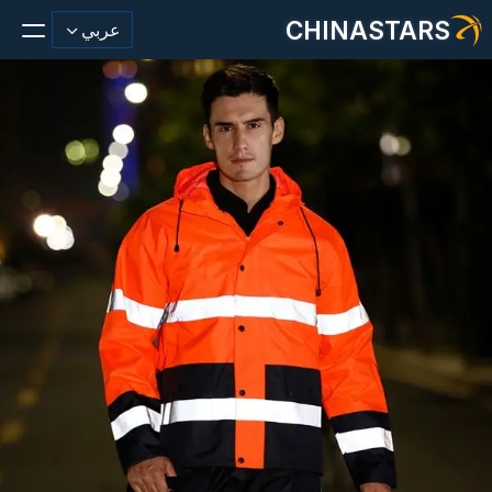
CHINASTARS
عربي
مادة عاكسة/شريط
أزياء عاكسة النسيج
ملابس السلامة
يتوهج في المواد المظلمة
غسيل صناعي
حول تشاينا ستارز
منتج جديد