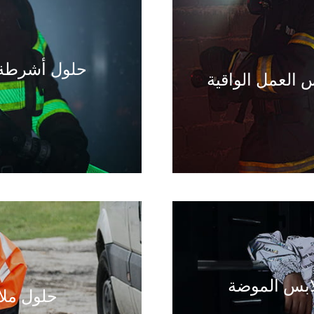
حلول أشرطة 
 العمل الواقية
ابس الموضة
حلول ملا