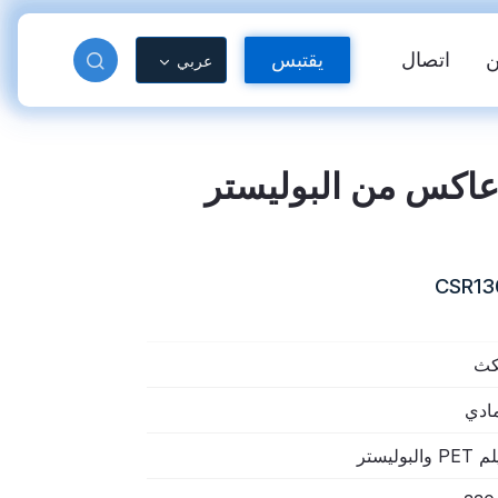
اتصال
يقتبس
عربي
كس من البوليستر
CSR13
ث
دة عاكسة
فينيل عاكس للحرارة
ادي
P والبوليستر