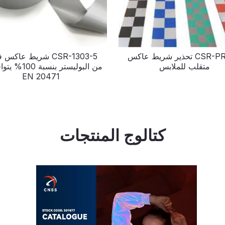
CSR-PROO1 تحذير شريط عاكس
CSR-1303-5 شريط عاك
متقلب للملابس
من البوليستر بنسبة
EN 20471
كتالوج المنتجات