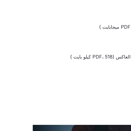
)
عاكس (PDF،
518 كيلو بايت
)