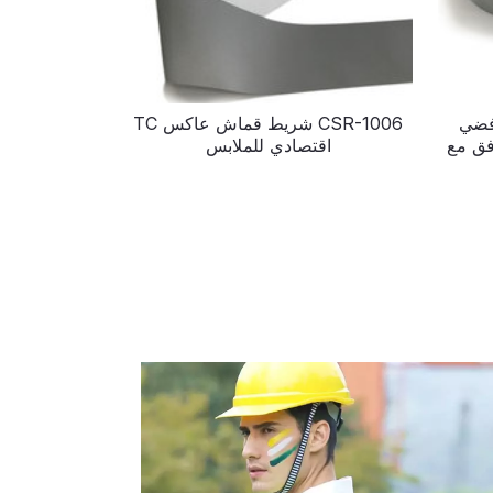
س فضي
CSR-1006 شريط قماش عاكس TC
 100% يتوافق مع
اقتصادي للملابس