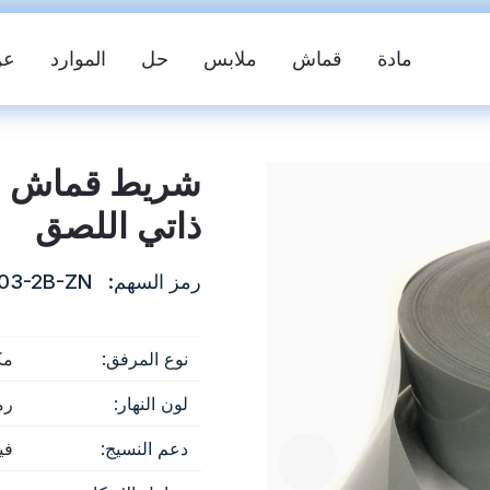
مادة
قماش
ملابس
حل
الموارد
عن
شريط قماش عا
ذاتي اللصق
رمز السهم:
03-2B-ZN
نوع المرفق:
مك
سترة السلامة
شريط عاكس FR
ما
لون النهار:
رم
دعم النسيج:
فيلم ET
س النسيج