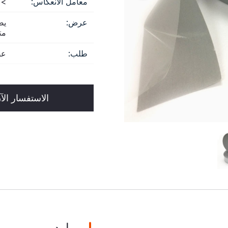
معامل الانعكاس:
 330
عرض:
مت
طلب:
عص
الاستفسار الآ
موارد