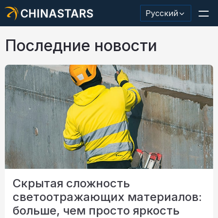
CHINASTARS
Русский
Последние новости
Светоотражающий материал/лента
Модная светоотражающая ткань
Защитная одежда
Светящийся в темноте материал
Промышленная отделка для мытья
Скрытая сложность
О КИНАССТАРС
светоотражающих материалов:
Новый продукт
больше, чем просто яркость