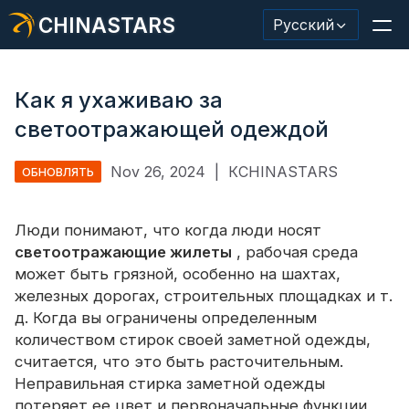
CHINASTARS
Русский
Как я ухаживаю за
светоотражающей одеждой
Светоотражающий материал/лента
Nov 26, 2024
|
КCHINASTARS
ОБНОВЛЯТЬ
Модная светоотражающая ткань
Люди понимают, что когда люди носят
Защитная одежда
светоотражающие жилеты
, рабочая среда
Светящийся в темноте материал
может быть грязной, особенно на шахтах,
железных дорогах, строительных площадках и т.
Промышленная отделка для мытья
д. Когда вы ограничены определенным
количеством стирок своей заметной одежды,
О КИНАССТАРС
считается, что это быть расточительным.
Неправильная стирка заметной одежды
Новый продукт
потеряет ее цвет и первоначальные функции,