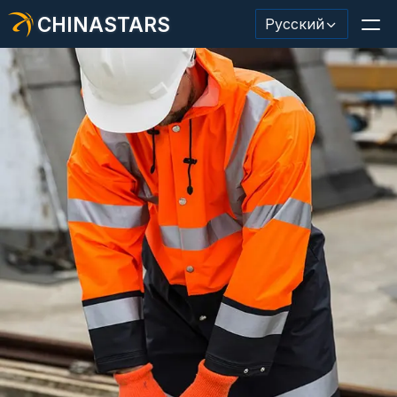
CHINASTARS
Русский
Светоотражающий материал/лента
Модная светоотражающая ткань
Защитная одежда
Светящийся в темноте материал
Промышленная отделка для мытья
О КИНАССТАРС
Новый продукт