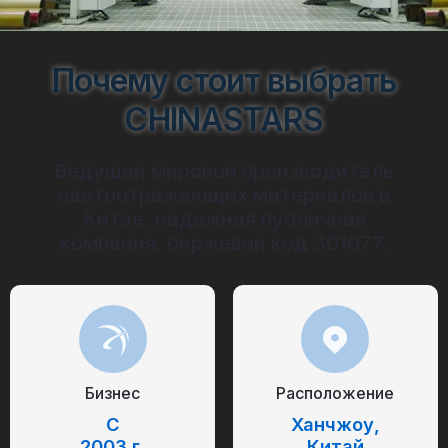
Почему стоит выбрать
CHINASTARS
Ведущий мировой производитель
светоотражающих материалов в
Китае, надежная публичная
компания, биржевой код 301077.
Бизнес
Расположение
С
Ханчжоу,
2003 г.
Китай