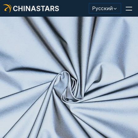
CHINASTARS
Русский
Светоотражающий материал/лента
Модная светоотражающая ткань
Защитная одежда
Светящийся в темноте материал
Промышленная отделка для мытья
О КИНАССТАРС
Новый продукт