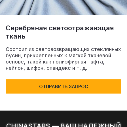
Сертификат
Каталог
Серебряная светоотражающая
Видео
ткань
Контакт
Состоит из световозвращающих стеклянных
бусин, прикрепленных к мягкой тканевой
основе, такой как полиэфирная тафта,
нейлон, шифон, спандекс и т. д.
ОТПРАВИТЬ ЗАПРОС
CHINASTARS — ВАШ НАДЕЖНЫЙ