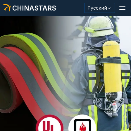
CHINASTARS
Русский
Светоотражающий материал/лента
Модная светоотражающая ткань
Защитная одежда
Светящийся в темноте материал
Промышленная отделка для мытья
О КИНАССТАРС
Новый продукт