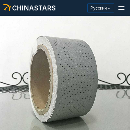
CHINASTARS
Русский
Светоотражающий материал/лента
Модная светоотражающая ткань
Защитная одежда
Светящийся в темноте материал
Промышленная отделка для мытья
О КИНАССТАРС
Новый продукт