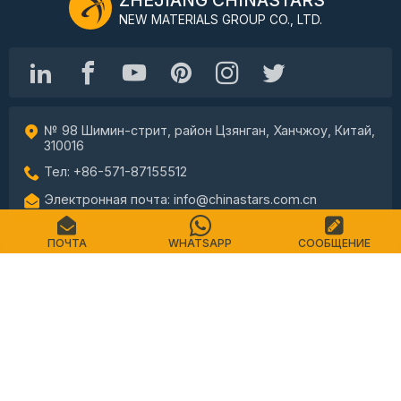
NEW MATERIALS GROUP CO., LTD.
№ 98 Шимин-стрит, район Цзянган, Ханчжоу, Китай,
310016
Тел: +86-571-87155512
Электронная почта: info@chinastars.com.cn
ПОЧТА
WHATSAPP
СООБЩЕНИЕ
Дом
Продукты
Часто задаваемые вопросы
Каталог
Контакт
Карта сайта
политика конфиденциальности
Условия использования
Авторские права © CHINASTARS. Все права защищены.