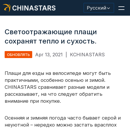
CHINASTARS
Русский
Светоотражающие плащи
сохранят тепло и сухость.
Светоотражающий материал/лента
Apr 13, 2021
|
КCHINASTARS
ОБНОВЛЯТЬ
Модная светоотражающая ткань
Плащи для езды на велосипеде могут быть
Защитная одежда
практичными, особенно осенью и зимой.
Светящийся в темноте материал
CHINASTARS сравнивает разные модели и
рассказывает, на что следует обратить
Промышленная отделка для мытья
внимание при покупке.
О КИНАССТАРС
Осенняя и зимняя погода часто бывает серой и
Новый продукт
неуютной – нередко можно застать врасплох