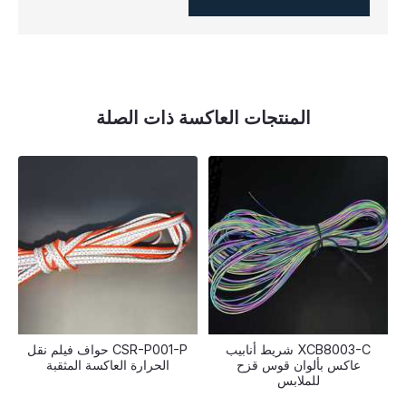
المنتجات العاكسة ذات الصلة
XCB8003-C شريط أنابيب
CSR-P001-P حواف فيلم نقل
عاكس بألوان قوس قزح
الحرارة العاكسة المثقبة
للملابس