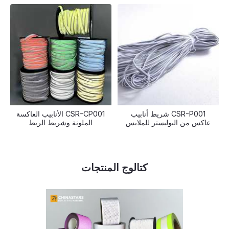
CSR-P001 شريط أنابيب
CSR-CP001 الأنابيب العاكسة
عاكس من البوليستر للملابس
الملونة وشريط الربط
كتالوج المنتجات