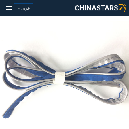
CHINASTARS
عربي
مادة عاكسة/شريط
أزياء عاكسة النسيج
ملابس السلامة
يتوهج في المواد المظلمة
غسيل صناعي
حول تشاينا ستارز
منتج جديد