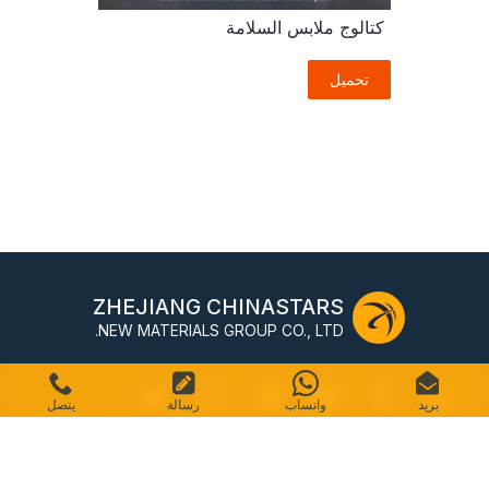
كتالوج ملابس السلامة
تحميل
ZHEJIANG CHINASTARS
NEW MATERIALS GROUP CO., LTD.
بريد
واتساب
رسالة
يتصل
رقم 98 شارع شيمين، منطقة شانجتشينج، هانغتشو، الصين،
310016