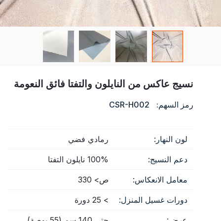
شهادة
فهرس
فيديو
اتصال
نسيج عاكس من النايلون والتفتا فائق النعومة
رمز السهم:
CSR-H002
لون النهار:
رمادي فضي
دعم النسيج:
100% نايلون التفتا
معامل الانعكاس:
ص> 330
دورات غسيل المنزل:
> 25 دورة
عرض:
حتى 140 سم (55 بوصة)