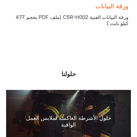
ورقة البيانات
ورقة البيانات الفنية CSR-H002 (ملف PDF
بحجم 477
كيلو بايت
)
حلولنا
حلول الأشرطة العاكسة لملابس العمل
الواقية