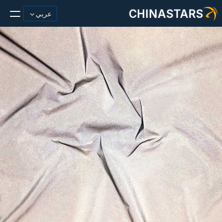
CHINASTARS
عربي
مادة عاكسة/شريط
أزياء عاكسة النسيج
ملابس السلامة
يتوهج في المواد المظلمة
غسيل صناعي
حول تشاينا ستارز
منتج جديد