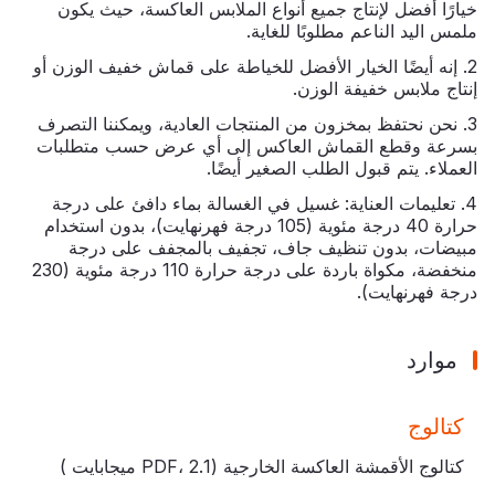
خيارًا أفضل لإنتاج جميع أنواع الملابس العاكسة، حيث يكون
ملمس اليد الناعم مطلوبًا للغاية.
2. إنه أيضًا الخيار الأفضل للخياطة على قماش خفيف الوزن أو
إنتاج ملابس خفيفة الوزن.
3. نحن نحتفظ بمخزون من المنتجات العادية، ويمكننا التصرف
بسرعة وقطع القماش العاكس إلى أي عرض حسب متطلبات
العملاء. يتم قبول الطلب الصغير أيضًا.
4. تعليمات العناية: غسيل في الغسالة بماء دافئ على درجة
حرارة 40 درجة مئوية (105 درجة فهرنهايت)، بدون استخدام
مبيضات، بدون تنظيف جاف، تجفيف بالمجفف على درجة
منخفضة، مكواة باردة على درجة حرارة 110 درجة مئوية (230
درجة فهرنهايت).
موارد
كتالوج
كتالوج الأقمشة العاكسة الخارجية (PDF،
2.1 ميجابايت
)