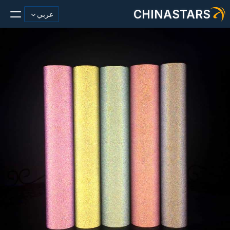
CHINASTARS
عربي
مادة عاكسة/شريط
أزياء عاكسة النسيج
ملابس السلامة
يتوهج في المواد المظلمة
غسيل صناعي
حول تشاينا ستارز
منتج جديد