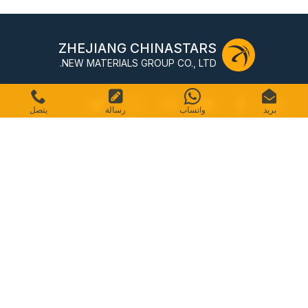
ZHEJIANG CHINASTARS
NEW MATERIALS GROUP CO., LTD.
بريد
واتساب
رسالة
يتصل
رقم 98 شارع شيمين، منطقة شانجتشينج، هانغتشو، الصين،
310016
البريد الإلكتروني: info@chinastars.com.cn
بيت
منتجات
الأسئلة الشائعة
فهرس
اتصال
خريطة الموقع
سياسة الخصوصية
شروط الخدمة
حقوق الطبع والنشر © CHINASTARS. كل الحقوق محفوظة.