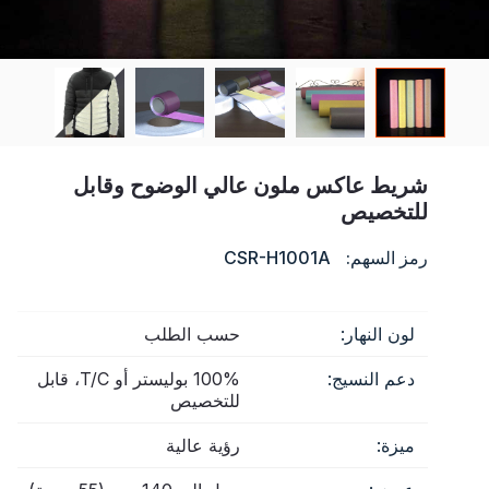
شهادة
فهرس
فيديو
اتصال
شريط عاكس ملون عالي الوضوح وقابل
للتخصيص
رمز السهم:
CSR-H1001A
لون النهار:
حسب الطلب
دعم النسيج:
100% بوليستر أو T/C، قابل
للتخصيص
ميزة:
رؤية عالية