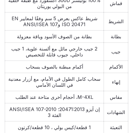
100% بوليستر 300D أكسفورد مع طبقة خلفية
قماش
من البولي يوريثان
شريط عاكس بعرض 5 سم وفقًا لمعايير EN
الشريط
ISO 20471 وANSI/ISEA 107
بطانة
بطانة من الصوف الأسود وياقة معزولة
2 جيب خارجي مائل مع ألسنة علوية، 1 جيب
جيب
داخلي، جيوب قابلة للتخصيص
الأكمام
أكمام مبطنة بالصوف بسحاب
سحاب كامل الطول في الأمام، مع أزرار معدنية
إنهاء
في اللسان الأمامي
مقاس
M-4XL، أحجام أخرى متاحة عند الطلب
إن آيزو 20471:2013؛ ANSI/ISEA 107-2010
الشهادات
الفئة 3
التعبئة
1 قطعة/كيس بولي ، 10 قطعة/كرتون