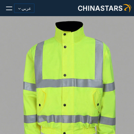
CHINASTARS
عربي
مادة عاكسة/شريط
أزياء عاكسة النسيج
ملابس السلامة
يتوهج في المواد المظلمة
غسيل صناعي
حول تشاينا ستارز
منتج جديد