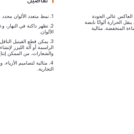
 العاكس عالي الجودة
1. نمط متعدد الألوان محدد مسبقًا مع انعكاس.
قل الحرارة ألوانًا نابضة
2. تظهر داكنة في النهار، و
ءة المنخفضة. مثالية
الألوان.
3. يمكن قطع الفينيل النا
الراسمة أو آلة الليزر لإن
والشعارات. من الممكن إنتاج
4. مثالية لتصاميم الأزياء،
التجارية.