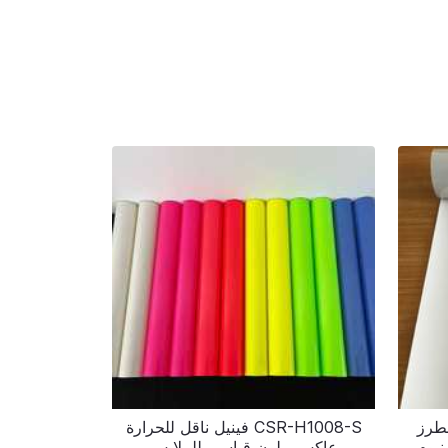
ي مطرز
CSR-H1008-S فينيل ناقل للحرارة
نيوم
عاكس ملون قياسي للملابس