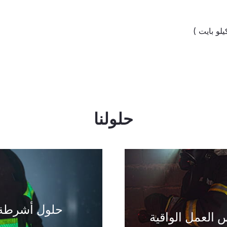
)
حلولنا
حلول أشرطة 
 العمل الواقية