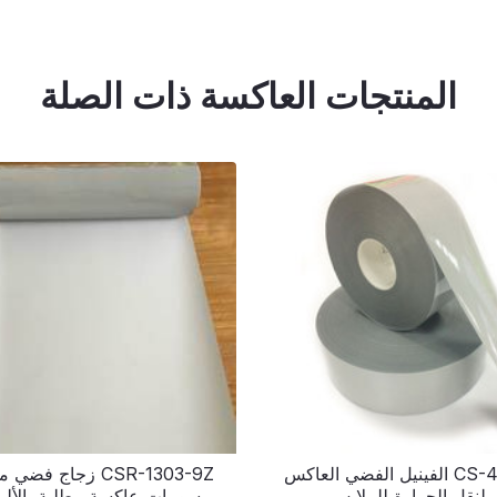
المنتجات العاكسة ذات الصلة
CS-4003 الفينيل الفضي العاكس
CSR-1303-9Z زجاج فض
لنقل الحرارة للملابس
برسومات عاكسة مطلية بالألم