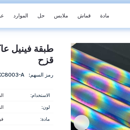
مادة
قماش
ملابس
حل
الموارد
عن
طبقة فينيل عا
قزح
رمز السهم:
XC8003-A
الاستخدام:
ال
سترة السلامة
شريط عاكس FR
ما
لون:
ال
مادة:
فيلم PET والموا
س النسيج