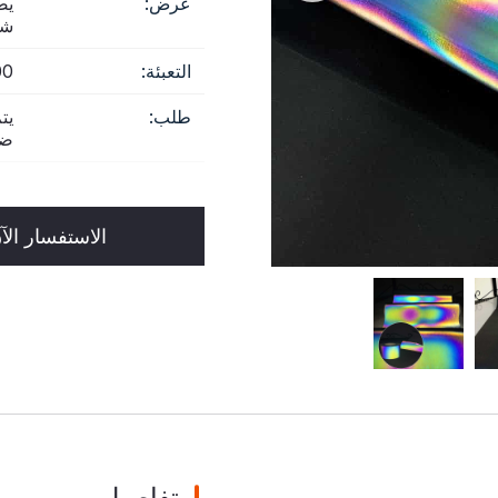
عرض:
شر
التعبئة:
200
طلب:
يت
ضغ
الاستفسار الآ
تفاصيل