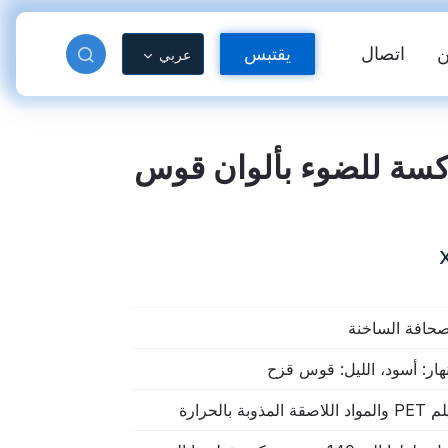
اتصال
يقتبس
عربي
كسة للضوء بألوان قوس
صحافة الساخنة
دة عاكسة
فينيل عاكس للحرارة
نهار: أسود، الليل: قوس قزح
د اللاصقة المذوبة بالحرارة