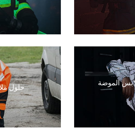
ابس الموضة
حلول ملا