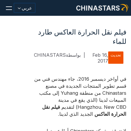
CHINASTARS
عربي
فيلم نقل الحرارة العاكس طارد
للماء
مادة عاكسة/شريط
Feb 16,
|
بواسطةCHINASTARS
تحديث
2017
أزياء عاكسة النسيج
ملابس السلامة
في أواخر ديسمبر 2016، جاء مهندس فني من
يتوهج في المواد المظلمة
قسم تطوير المنتجات الجديدة في مصنع
Chinastars من منطقة Yuhang إلى مكتب
غسيل صناعي
المبيعات لدينا (الذي يقع في مدينة
Hangzhou. New CBD) لتقديم
فيلم نقل
حول تشاينا ستارز
الحرارة العاكس
الجديد الذي لدينا.
منتج جديد
لا تتوقف شركة Chinastars أبدًا عن تطوير