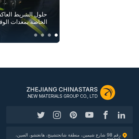
حلول الأقمشة المتو
حلول الشريط العاك
حلول الملابس الآمن
حلول المنسوجات العا
الطلق
بأكملها
للملابس الخارجية
الخاصة بمعدات الوق
ZHEJIANG CHINASTARS
NEW MATERIALS GROUP CO., LTD.
رقم 98 شارع شيمين، منطقة شانجتشينج، هانغتشو، الصين،