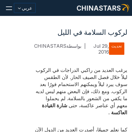
CHINASTARS
عربي
لركوب السلامة في الليل
Jul 29,
|
بواسطةCHINASTARS
تحديث
مادة عاكسة/شريط
2016
أزياء عاكسة النسيج
يرغب العديد من راكبي الدراجات في الركوب
ملابس السلامة
ليلاً خلال فصل الصيف الحار. لأن الطقس
سوف يبرد ليلاً ويمكنهم الاستحمام فورًا بعد
يتوهج في المواد المظلمة
الركوب. ومع ذلك، فإن البعض منهم ليس لديه
ما يكفي من الشعور بالسلامة. لم يحملوا
غسيل صناعي
معهم أي عناصر عاكسة، حتى
شارة القيادة
حول تشاينا ستارز
العاكسة
.
منتج جديد
كما نعلم جميعًا، أصدرت العديد من الدول الآن