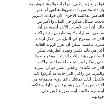
شهادة
قوانين تلزم راكبي الدراجات والمشاة وغيرهم
بارتداء ملابس ذات
شريط عاكس
أو بعض
فهرس
العناصر العاكسة الأخرى. لأن حوادث المرور
تحدث بشكل متكرر في الليل. والأكثر من
فيديو
ذلك، أن أحد الأسباب الأكثر أهمية هو أن
سائقي السيارات لا يستطيعون رؤية راكب
اتصال
الدراجة بوضوح في الليل. من خلال ارتداء
سترة عاكسة، يمكن أن تعزز الرؤية العالية
أكثر من ذلك بكثير. وبهذه الطريقة، يمكن
للسائقين رؤية راكب الدراجة بوضوح بعيدًا
حتى يتمكنوا من تجنب الاصطدام براكب
الدراجة بكفاءة. والخبر السار هو أن المزيد
والمزيد من راكبي الدراجات قد أدركوا ذلك
بالفعل. لذلك يمكنك دائمًا رؤية مجموعة من
الأشخاص يركبون وهم يرتدون شارات عاكسة
أو سترة عاكسة أو ملصق عاكس على
خوذتهم.