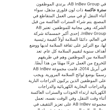
شهادة
في AB InBev Group، يرتدي الموظفون
سترة عاكسة
ذات لون فلوري مذهل، سواء
فهرس
أثناء التنقل أو في مبنى العمل المتقاطع في
المصنع. يتم شراء السترات العاكسة من قبل
فيديو
الشركة، وهي مجانية للموظفين. تعتبر AB
InBev Group، إحدى أكبر خمسمائة شركة
اتصال
في العالم، دائمًا السلامة أولاً كقيمة رئيسية
لها، مع التركيز على ثقافة السلامة لديها ووضع
أهداف سنوية لتقييم السلامة كل عام. تعد
السلامة بين الموظفين وهم في طريقهم
للخروج من العمل جزءًا مهمًا من هذا أيضًا.
في أبريل 2014، قامت مجموعة AB InBev
رسميًا بوضع لوائح السلامة المرورية. ويجب
على الموظفين الذين يركبون الدراجات النارية
والدراجات البخارية الكهربائية والدراجات
الكهربائية ارتداء الخوذات والسترات العاكسة
أثناء وقت التنقل. وفي الوقت نفسه، تعمل
مجموعة AB InBev على تعزيز التثقيف في
مجال السلامة المرورية، ودعوة شرطة المرور