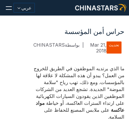
CHINASTARS
عربي
حراس أمن المؤسسة
Mar 21,
|
بواسطةCHINASTARS
تحديث
مادة عاكسة/شريط
2018
أزياء عاكسة النسيج
ما الذي يرتديه الموظفون في الطريق للخروج
ملابس السلامة
من العمل؟ يبدو أن هذه المشكلة لا علاقة لها
بالمؤسسات. ومع ذلك، تهب رياح "سلامة
يتوهج في المواد المظلمة
الموضة" الجديدة. تشجع العديد من الشركات
الموظفين الذين يقودون السيارات الكهربائية
غسيل صناعي
على ارتداء السترات العاكسة، أو خياطة
مواد
حول تشاينا ستارز
عاكسة
على ملابس المصنع للحفاظ على
السلامة.
منتج جديد