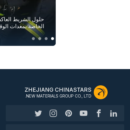
حلول الأقمشة المتو
حلول الشريط العاك
حلول الملابس الآمن
حلول المنسوجات العا
الطلق
بأكملها
للملابس الخارجية
الخاصة بمعدات الوق
ZHEJIANG CHINASTARS
NEW MATERIALS GROUP CO., LTD.