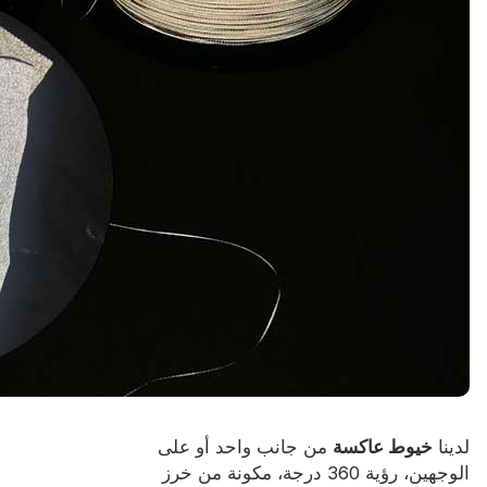
شهادة
فهرس
فيديو
اتصال
لدينا
خيوط عاكسة
من جانب واحد أو على
الوجهين، رؤية 360 درجة، مكونة من خرز