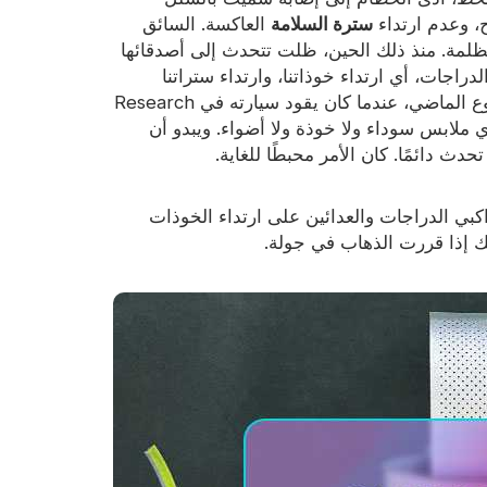
، وعدم ارتداء
سترة السلامة
العاكسة. السائق
مظلمة. منذ ذلك الحين، ظلت تتحدث إلى أصدقائها
دراجات، أي ارتداء خوذاتنا، وارتداء ستراتنا
العاكسة، وإشعال الأضواء وما إلى ذلك. ولكن في الأسبوع الماضي، عندما كان يقود سيارته في Research
دي ملابس سوداء ولا خوذة ولا أضواء. ويبدو أن
دث دائمًا. كان الأمر محبطًا للغاية.
ي الدراجات والعدائين على ارتداء الخوذات
ك إذا قررت الذهاب في جولة.