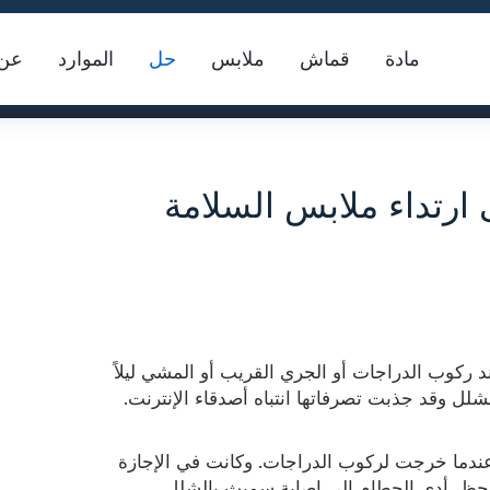
مادة
قماش
ملابس
حل
الموارد
عن
ارتداء ملابس السلامة
سترة السلامة
شريط عاكس FR
 ركوب الدراجات أو الجري القريب أو المشي ليلاً
ما
لل وقد جذبت تصرفاتها انتباه أصدقاء الإنترنت.
س النسيج
دما خرجت لركوب الدراجات. وكانت في الإجازة
 الحظ، أدى الحطام إلى إصابة سميث بالشلل