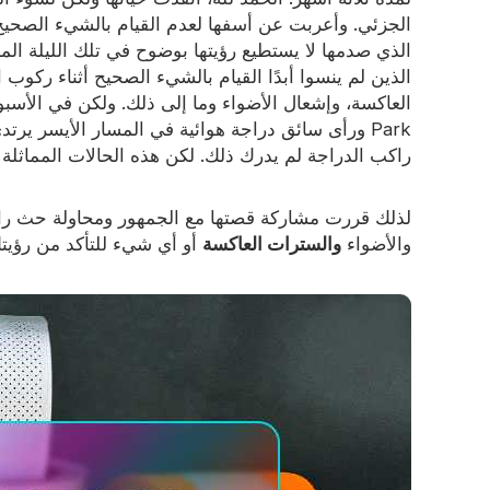
الجزئي. وأعربت عن أسفها لعدم القيام بالشيء الصحيح
توهج في المادة المظلمة
الذي صدمها لا يستطيع رؤيتها بوضوح في تلك الليلة ال
الذين لم ينسوا أبدًا القيام بالشيء الصحيح أثناء ركوب ال
Park ورأى سائق دراجة هوائية في المسار الأيسر يرت
راكب الدراجة لم يدرك ذلك. لكن هذه الحالات المماثلة تح
لذلك قررت مشاركة قصتها مع الجمهور ومحاولة حث راكب
والأضواء
والسترات العاكسة
أو أي شيء للتأكد من رؤيت