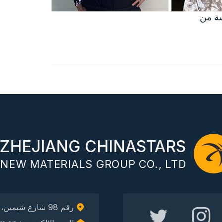
سة من
ZHEJIANG CHINASTARS
NEW MATERIALS GROUP CO., LTD.
رقم 98 شارع شيمين، منطقة شانجتشينج، هانغتشو، الصين، 310016