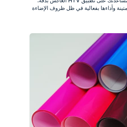
الأعشاب الضارة وتطبيق الحرارة بشكل فعال - لمساعدتك على تطبيق HTV العاكس بدقة.
متينة وأداءها بفعالية في ظل ظروف الإضاءة