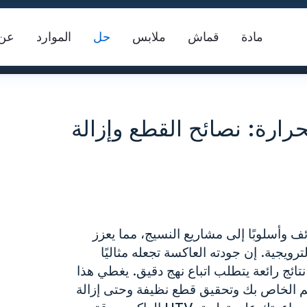
مادة
قماش
ملابس
حل
الموارد
عن
حرارة: نصائح القطع وإزالة
ل النقل الحراري العاكس (HTV) وظائف وأسلوبًا إلى مشاريع النسيج، مما يعزز
سترة السلامة
شريط عاكس FR
ما
رويجية. إن جودته العاكسة تجعله مثاليًا
تائج رائعة يتطلب اتباع نهج دقيق. يغطي هذا
س النسيج
ميم الخاص بك وتحقيق قطع نظيفة وحتى إزالة