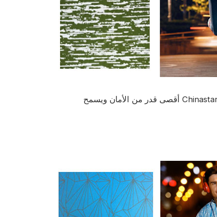
الموضة تلتقي بالوظيفة. يوفر نسيج الطباعة العاكسة Chinastars أقصى قدر من الأمان ويسمح