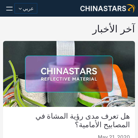
CHINASTARS
عربي
آخر الأخبار
مادة عاكسة/شريط
أزياء عاكسة النسيج
ملابس السلامة
يتوهج في المواد المظلمة
غسيل صناعي
هل تعرف مدى رؤية المشاة في
حول تشاينا ستارز
المصابيح الأمامية؟
منتج جديد
May 21, 2020