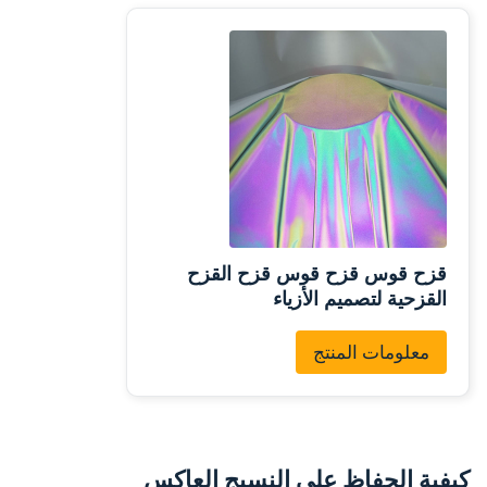
قزح قوس قزح قوس قزح القزح
القزحية لتصميم الأزياء
معلومات المنتج
كيفية الحفاظ على النسيج العاكس