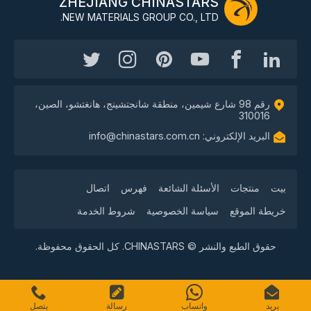
ZHEJIANG CHINASTARS
NEW MATERIALS GROUP CO., LTD.
رقم 98 شارع شيمين، منطقة شانجتشينج، هانغتشو، الصين،
310016
البريد الإلكتروني: info@chinastars.com.cn
بيت
منتجات
الأسئلة الشائعة
فهرس
اتصال
خريطة الموقع
سياسة الخصوصية
شروط الخدمة
حقوق الطبع والنشر © CHINASTARS. كل الحقوق محفوظة.
بريد
واتساب
رسالة
يتصل