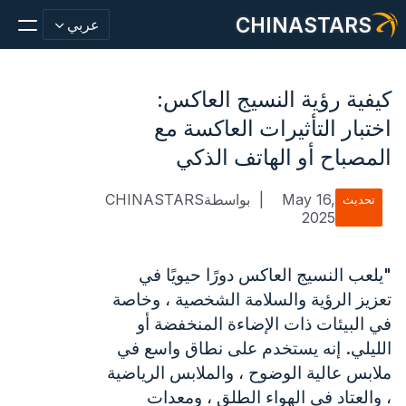
CHINASTARS
عربي
كيفية رؤية النسيج العاكس:
اختبار التأثيرات العاكسة مع
مادة عاكسة/شريط
المصباح أو الهاتف الذكي
أزياء عاكسة النسيج
May 16,
|
بواسطةCHINASTARS
تحديث
2025
ملابس السلامة
يتوهج في المواد المظلمة
"يلعب النسيج العاكس دورًا حيويًا في
تعزيز الرؤية والسلامة الشخصية ، وخاصة
غسيل صناعي
في البيئات ذات الإضاءة المنخفضة أو
حول تشاينا ستارز
الليلي. إنه يستخدم على نطاق واسع في
ملابس عالية الوضوح ، والملابس الرياضية
منتج جديد
، والعتاد في الهواء الطلق ، ومعدات