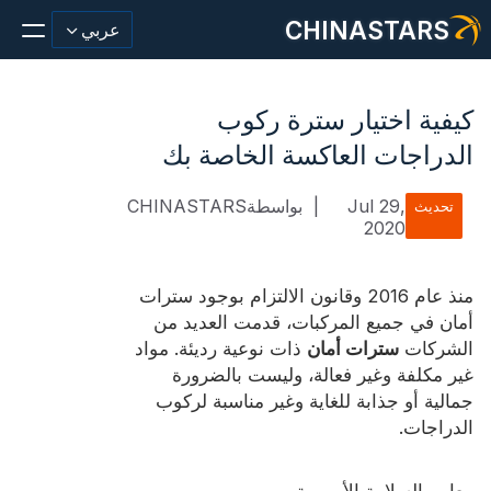
CHINASTARS
عربي
كيفية اختيار سترة ركوب
الدراجات العاكسة الخاصة بك
مادة عاكسة/شريط
Jul 29,
|
بواسطةCHINASTARS
تحديث
2020
أزياء عاكسة النسيج
ملابس السلامة
منذ عام 2016 وقانون الالتزام بوجود سترات
يتوهج في المواد المظلمة
أمان في جميع المركبات، قدمت العديد من
الشركات
سترات أمان
ذات نوعية رديئة. مواد
غسيل صناعي
غير مكلفة وغير فعالة، وليست بالضرورة
جمالية أو جذابة للغاية وغير مناسبة لركوب
حول تشاينا ستارز
الدراجات.
منتج جديد
معايير السلامة الأوروبية