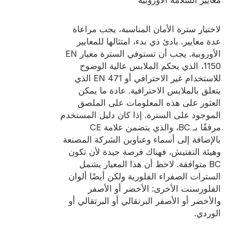
شهادة
فهرس
لاختيار سترة الأمان المناسبة، يجب مراعاة
عدة معايير. بادئ ذي بدء، امتثالها للمعايير
فيديو
الأوروبية. يجب أن تستوفي السترة معيار EN
1150، الذي يحكم الملابس عالية الوضوح
اتصال
للاستخدام غير الاحترافي أو EN 471 الذي
يتعلق بالملابس الاحترافية. عادة ما يمكن
العثور على هذه المعلومات على الملصق
الموجود على السترة. إذا كان دليل المستخدم
مرفقًا بـ BC، والذي يتضمن علامة CE
بالإضافة إلى أسماء وعناوين الشركة المصنعة
وهيئة التفتيش، فهناك فرصة جيدة لأن تكون
BC متوافقة. لاحظ أن هذا المعيار يشمل
السترات الصفراء الفلورية ولكن أيضًا ألوان
الفلورسنت الأخرى: الأخضر أو ​​الأصفر
والأخضر أو ​​الأصفر البرتقالي أو البرتقالي أو
الوردي.