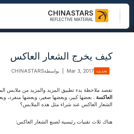
CHINASTARS
REFLECTIVE MATERIAL
شهادة
التعليمات
سترة السلامة
النسيج العاكس ل PPE
توهج في النسيج المظلم
كيف يخرج الشعار العاكس
كتالوج
منتج جديد
مرحبا سترة فيس
شريط الغسيل الصناعي
قوس قزح النسيج العاكس
FR شريط عاكس
فيديو
المعيار الدولي
سروال السلامة
نسيج الطباعة العاكس
Mar 3, 2017
|
بواسطةCHINASTARS
تحديث
مدونة
النسيج الفضي العاكس
معطف المطر السلامة
نقل الحرارة فينيل وشعار
تقصد ملاحظة بدء تطبيق المزيد والمزيد من ملابس ال
شريط عاكس
لون النسيج العاكس
قمصان السلامة والبلوزات
العاكسة
. بعضها كبير، وبعضها صغير، وبعضها منفرد، و
روابط سريعة:
نسيج عاكس
الشعار العاكس عند شراء مثل هذه الملابس؟
Coverall السلامة
الأنابيب العاكسة
النسيج الانعكاسي التدرج
خيوط عاكسة
نسيج عاكس مثقب
هناك ثلاث تقنيات رئيسية لصنع الشعار العاكس:
قوس قزح عاك
شريط المنشورية