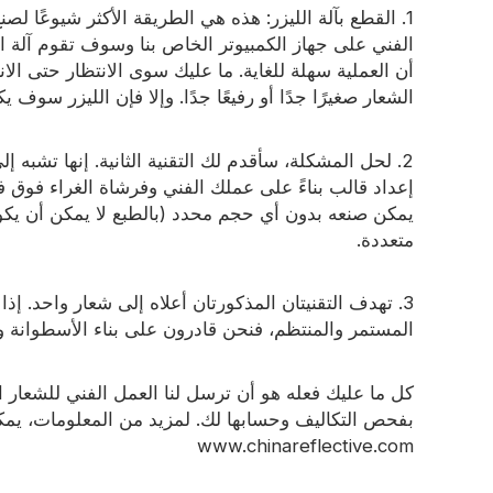
1. القطع بآلة الليزر: هذه هي الطريقة الأكثر شيوعًا 
توهج في المادة المظلمة
الفني على جهاز الكمبيوتر الخاص بنا وسوف تقوم آلة ا
أن العملية سهلة للغاية. ما عليك سوى الانتظار حتى الانت
الشعار صغيرًا جدًا أو رفيعًا جدًا. وإلا فإن الليزر سوف ي
2. لحل المشكلة، سأقدم لك التقنية الثانية. إنها تشبه 
إعداد قالب بناءً على عملك الفني وفرشاة الغراء فوق ف
يمكن صنعه بدون أي حجم محدد (بالطبع لا يمكن أن يكون
متعددة.
3. تهدف التقنيتان المذكورتان أعلاه إلى شعار واحد. إذا كنت بحاجة إلى
المستمر والمنتظم، فنحن قادرون على بناء الأسطوانة وط
كل ما عليك فعله هو أن ترسل لنا العمل الفني للشعار ا
بفحص التكاليف وحسابها لك. لمزيد من المعلومات، يمكن
www.chinareflective.com