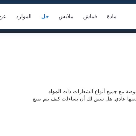
مادة
قماش
ملابس
حل
الموارد
عن
موضة مع جميع أنواع الشعارات ذات
المواد
بعضها عادي. هل سبق لك أن تساءلت كيف يتم صنع
سترة السلامة
شريط عاكس FR
ما
س النسيج