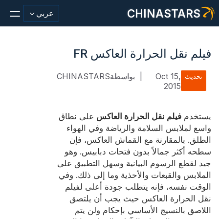
CHINASTARS
عربي
فيلم نقل الحرارة العاكس FR
Oct 15,
|
بواسطةCHINASTARS
تحديث
مادة عاكسة/شريط
2015
أزياء عاكسة النسيج
يستخدم
فيلم نقل الحرارة العاكس
على نطاق
ملابس السلامة
واسع لملابس السلامة والرياضة وفي الهواء
الطلق. بالمقارنة مع القماش العاكس، فإن
يتوهج في المواد المظلمة
سطحه أكثر جمالاً بدون فتحات دبابيس. وهو
جيد لقطع الرسوم البيانية وسهل التطبيق على
غسيل صناعي
الملابس والقبعات والأحذية وما إلى ذلك. وفي
حول تشاينا ستارز
الوقت نفسه، فإنه يتطلب جودة أعلى لفيلم
نقل الحرارة العاكس حيث يجب أن يلتصق
منتج جديد
اللاصق بالنسيج الأساسي بإحكام ولن يتم