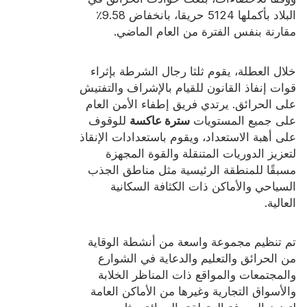
شهادة
البلاد بأكملها 5124 حريقا، بانخفاض 9.58٪
مقارنة بنفس الفترة من العام الماضي.
فهرس
فيديو
خلال العطلة، يقوم ثلثا رجال الشرطة بإثراء
قوات إنفاذ القانون للقيام بالإشراف والتفتيش
اتصال
على الحرائق. يرتدي فريق إطفاء الأمن العام
على جميع المستويات
سترة عاكسة
للوقوف
على أهبة الاستعداد، ويقوم باستعدادات الإنقاذ
لتعزيز الدوريات المتنقلة والقوة المجهزة
مسبقًا للمنطقة الرئيسية مثل مناطق الجذب
السياحي والأماكن ذات الكثافة السكانية
العالية.
تم تنظيم مجموعة واسعة من أنشطة الوقاية
من الحرائق والتعليم والدعاية في الشوارع
والمجتمعات والمواقع ذات المناظر الخلابة
والأسواق التجارية وغيرها من الأماكن العامة