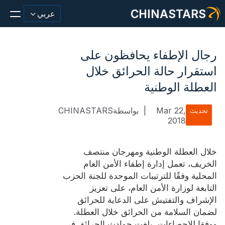
CHINASTARS
عربي
رجال الإطفاء يحافظون على
استقرار حالة الحرائق خلال
مادة عاكسة/شريط
العطلة الوطنية
أزياء عاكسة النسيج
Mar 22,
|
بواسطةCHINASTARS
تحديث
2018
ملابس السلامة
يتوهج في المواد المظلمة
خلال العطلة الوطنية ومهرجان منتصف
الخريف، تعمل إدارة إطفاء الأمن العام
غسيل صناعي
المحلية وفقًا للترتيبات الموحدة للجنة الحزب
التابعة لوزارة الأمن العام، على تعزيز
حول تشاينا ستارز
الإشراف والتفتيش على الدعاية للحرائق
منتج جديد
لضمان السلامة من الحرائق خلال العطلة.
ووفقا للاحصاءات، بلغت حوادث الحرائق في