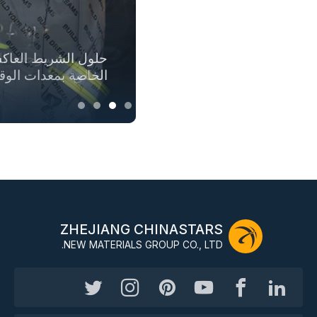
حلول الأقمشة المتو
حلول الشريط العاك
حلول الملابس الآمن
حلول المنسوجات العا
الطلق
بأكملها
للملابس الخارجية
الخاصة بمعدات الوق
ZHEJIANG CHINASTARS
NEW MATERIALS GROUP CO., LTD.