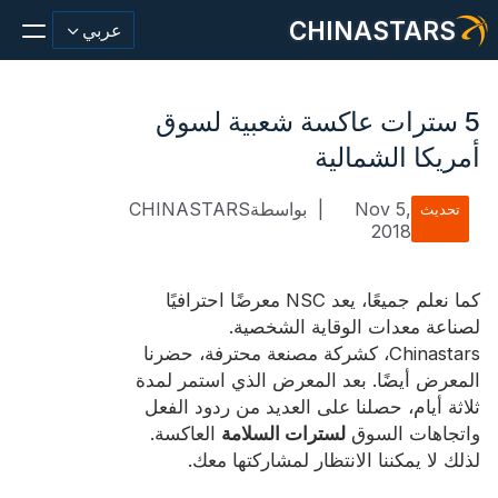
CHINASTARS
عربي
5 سترات عاكسة شعبية لسوق
أمريكا الشمالية
مادة عاكسة/شريط
Nov 5,
|
بواسطةCHINASTARS
تحديث
2018
أزياء عاكسة النسيج
ملابس السلامة
كما نعلم جميعًا، يعد NSC معرضًا احترافيًا
يتوهج في المواد المظلمة
لصناعة معدات الوقاية الشخصية.
Chinastars، كشركة مصنعة محترفة، حضرنا
غسيل صناعي
المعرض أيضًا. بعد المعرض الذي استمر لمدة
ثلاثة أيام، حصلنا على العديد من ردود الفعل
حول تشاينا ستارز
واتجاهات السوق
لسترات السلامة
العاكسة.
لذلك لا يمكننا الانتظار لمشاركتها معك.
منتج جديد