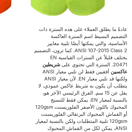
عادةً ما يطلق العملاء على هذه السترة ذات
التصميم البسيط اسم السترة العاكسة
الأساسية، والتي يمكنها أيضًا تلبية معايير
ANSI 107-2015 Class 2. كما ترون، التصميم
يختلف قليلاً عن السترات القياسية EN
20471. السترة التي تحتوي على
شريطين
عاكسين
أفقيين فقط لن تلبي معيار ANSI
ولكنها قد تلبي معيار EN. لأن معيار ANSI
يتطلب أن يكون به شريط عاكس عمودي، لا
يقل عن 15 سم. الفرق الرئيسي الآخر هو،
بالنسبة لمعيار EN، يمكن فقط للنسيج
المحبوك باللون الأصفر الفلوريسنت 120gsm
أو القماش المحبوك البرتقالي الفلوريسنت
120gsm تلبية المتطلبات ولكن بالنسبة لمعيار
ANSI، يمكن لكل من القماش المحبوك