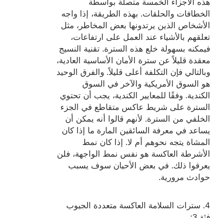
هذه الأجزاء الخمسة متصلة بواسطة
الخطافات والحلقات. بهذه الطريقة، إذا واجه
الأشخاص الذين يرتدونها بعض المخاطر، مثل
تعلقهم بالأشياء عند العمل على ارتفاعات،
فيمكنه بسهولة خلع هذه السترة. تقنية النسيج
معقدة قليلاً عن سترة الأمان الأساسية العادية،
وبالتالي فإن التكلفة أعلى قليلاً. والفرق الوحيد
هو السوق الأمريكية والآخر في السوق
الكندية. وفقًا للمعايير الكندية، يجب أن تحتوي
السترة على شريط عاكس متقاطع في الجزء
الخلفي من السترة. لأنهم قالوا أنه يمكن أن
يساعد في معرفة السائقين المارة ما إذا كان
المشاة يتجه نحوهم أم لا. إذا كان نمط
الأشرطة العاكسة هو نفس نمط الواجهة، فلن
يعرفوا ذلك. في بعض الأحيان سوف يسبب
حوادث مرورية.
4. سترات السلامة العاكسة متعددة الجيوب
فئة 3: