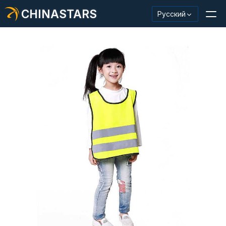
CHINASTARS
Русский
Светоотражающий материал/лента
Модная светоотражающая ткань
Защитная одежда
Светящийся в темноте материал
Промышленная отделка для мытья
О КИНАССТАРС
Новый продукт