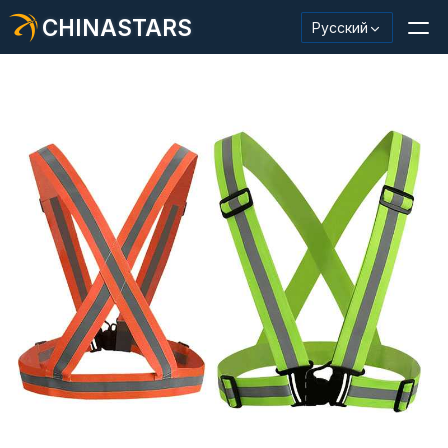
CHINASTARS
Русский
Светоотражающий материал/лента
Модная светоотражающая ткань
Защитная одежда
Светящийся в темноте материал
Промышленная отделка для мытья
О КИНАССТАРС
Новый продукт