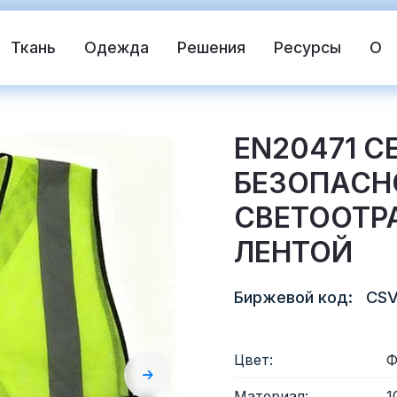
Ткань
Одежда
Решения
Ресурсы
О
EN20471 
БЕЗОПАСН
СВЕТООТ
ЛЕНТОЙ
Биржевой код:
CSV
жающая ткань
Спасательный жилет
Цвет:
Ф
жающий материал
Светоотражающий винил 
Материал:
1