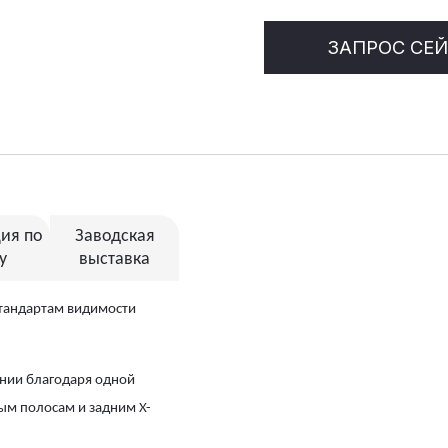
ЗАПРОС СЕ
ия по
Заводская
у
выставка
 стандартам видимости
ении благодаря одной
ым полосам и задним X-