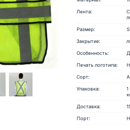
Лента:
С
светоотражающая ткань
л
Размер:
S
Закрытие:
л
Особенность:
Д
Печать логотипа:
Н
Сорт:
А
Упаковка:
1
к
Доставка:
1
Порт:
Н