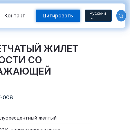
Русский
Контакт
Цитировать
СЕТЧАТЫЙ ЖИЛЕТ
ОСТИ СО
РАЖАЮЩЕЙ
-008
Светоотражающая лента FR
луоресцентный желтый
с теплопередачей
00% полиэстеровая сетка