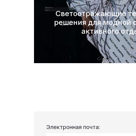
Светоотражающие те
решения для модной 
активного отд
Электронная почта: