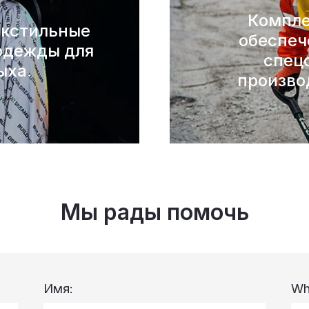
Компле
кстильные
обеспеч
одежды для
спец
ыха.
произво
Мы рады помочь
Имя:
Wh