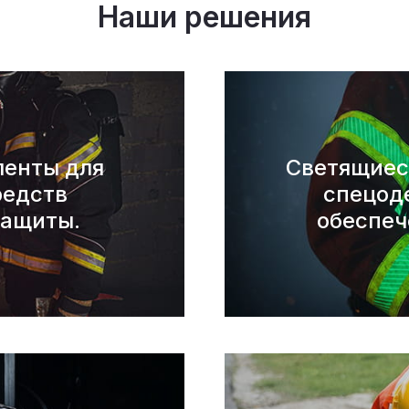
Наши решения
енты для
Светящиеся
редств
спецод
защиты.
обеспеч