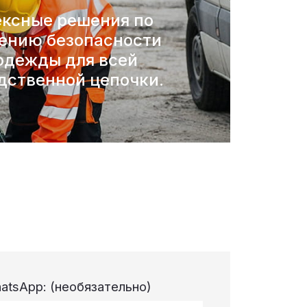
ксные решения по
ению безопасности
одежды для всей
дственной цепочки.
atsApp:
(необязательно)