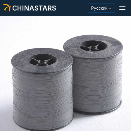
CHINASTARS
Русский
Светоотражающий материал/лента
Модная светоотражающая ткань
Защитная одежда
Светящийся в темноте материал
Промышленная отделка для мытья
О КИНАССТАРС
Новый продукт