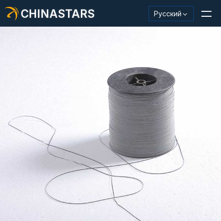
CHINASTARS
Русский
Светоотражающий материал/лента
Модная светоотражающая ткань
Защитная одежда
Светящийся в темноте материал
Промышленная отделка для мытья
О КИНАССТАРС
Новый продукт