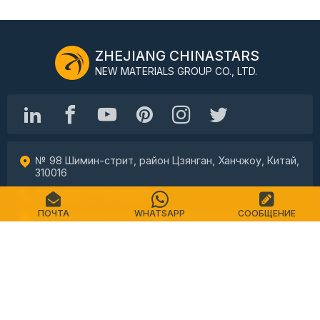
ZHEJIANG CHINASTARS
NEW MATERIALS GROUP CO., LTD.
№ 98 Шимин-стрит, район Цзянган, Ханчжоу, Китай,
310016
Тел: +86-571-87155512
ПОЧТА
WHATSAPP
СООБЩЕНИЕ
Электронная почта: info@chinastars.com.cn
Дом
Продукты
Часто задаваемые вопросы
Каталог
Контакт
Карта сайта
политика конфиденциальности