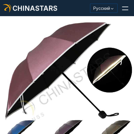
CHINASTARS
Русский
Светоотражающий материал/лента
Модная светоотражающая ткань
Защитная одежда
Светящийся в темноте материал
Промышленная отделка для мытья
О КИНАССТАРС
Новый продукт