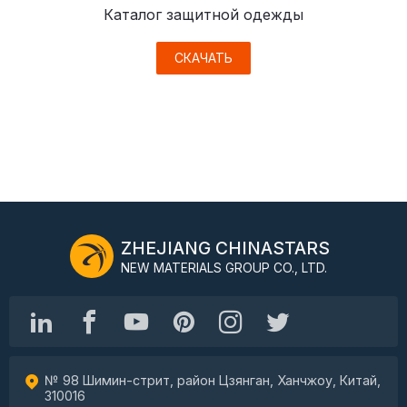
Каталог защитной одежды
СКАЧАТЬ
ZHEJIANG CHINASTARS
NEW MATERIALS GROUP CO., LTD.
№ 98 Шимин-стрит, район Цзянган, Ханчжоу, Китай,
310016