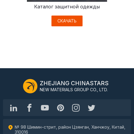
Каталог защитной одежды
СКАЧАТЬ
ZHEJIANG CHINASTARS
NEW MATERIALS GROUP CO., LTD.
№ 98 Шимин-стрит, район Цзянган, Ханчжоу, Китай,
310016