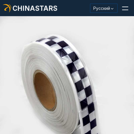
CHINASTARS
Русский
Светоотражающий материал/лента
Модная светоотражающая ткань
Защитная одежда
Светящийся в темноте материал
Промышленная отделка для мытья
О КИНАССТАРС
Новый продукт