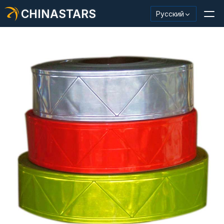
CHINASTARS
Русский
Светоотражающий материал/лента
Модная светоотражающая ткань
Защитная одежда
Светящийся в темноте материал
Промышленная отделка для мытья
О КИНАССТАРС
Новый продукт