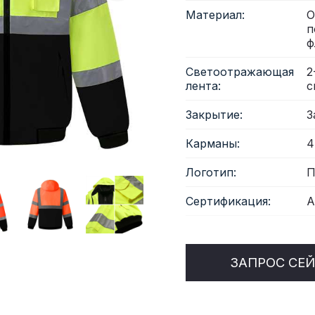
Материал:
О
п
светоотражающая ткань
ф
Светоотражающая
2
лента:
с
Закрытие:
З
Карманы:
4
Логотип:
П
Сертификация:
A
ЗАПРОС СЕ