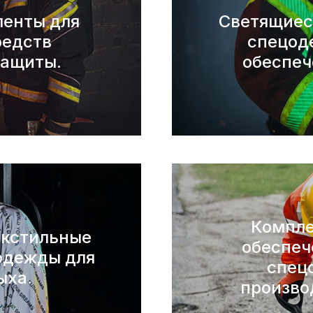
енты для
Светящиеся
редств
спецод
защиты.
обеспеч
Компле
кстильные
обеспеч
одежды для
спец
ыха.
произво