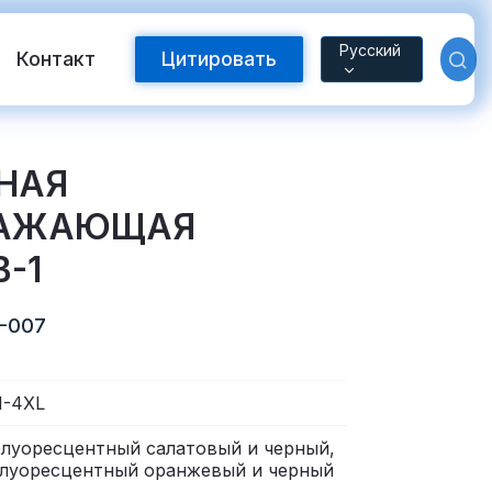
Русский
Контакт
Цитировать
НАЯ
РАЖАЮЩАЯ
В-1
-007
Светоотражающая лента FR
-4XL
луоресцентный салатовый и черный,
с теплопередачей
луоресцентный оранжевый и черный