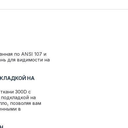
нная по ANSI 107 и
ань для видимости на
ДКЛАДКОЙ НА
 ткани 300D с
 подкладкой на
пло, позволяя вам
енными в
Н