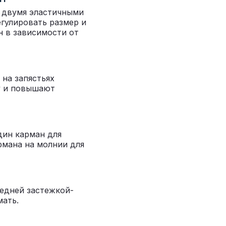
 двумя эластичными
гулировать размер и
н в зависимости от
на запястьях
у и повышают
дин карман для
рмана на молнии для
редней застежкой-
мать.