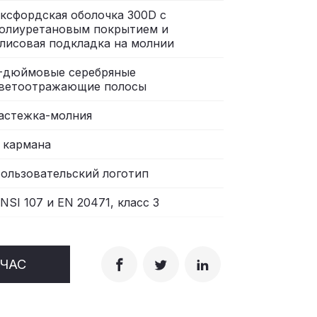
ксфордская оболочка 300D с
олиуретановым покрытием и
лисовая подкладка на молнии
-дюймовые серебряные
ветоотражающие полосы
астежка-молния
 кармана
ользовательский логотип
NSI 107 и EN 20471, класс 3
ЙЧАС