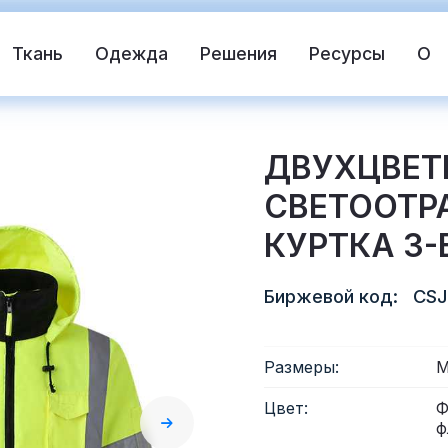
Ткань
Одежда
Решения
Ресурсы
О
ДВУХЦВЕТ
СВЕТООТ
КУРТКА 3-
Биржевой код:
CSJ
жающая ткань
Спасательный жилет
Размеры:
М
Цвет:
Ф
жающий материал
Светоотражающий винил 
ф