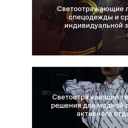
Светоотражающие л
спецодежды и с
индивидуальной 
Светоотражающие те
решения для модной 
активного отд