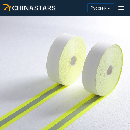
CHINASTARS
Русский
Светоотражающий материал/лента
Модная светоотражающая ткань
Защитная одежда
Светящийся в темноте материал
Промышленная отделка для мытья
О КИНАССТАРС
Новый продукт