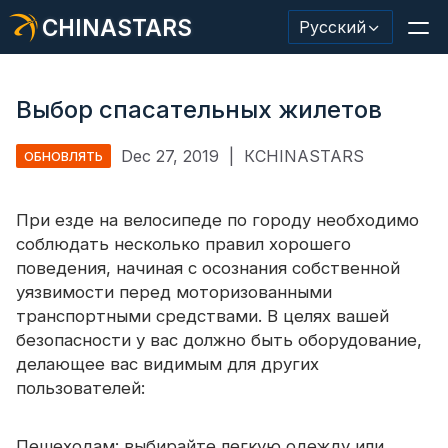
CHINASTARS
Русский
Выбор спасательных жилетов
Dec 27, 2019
|
КCHINASTARS
ОБНОВЛЯТЬ
Светоотражающий материал/лента
Модная светоотражающая ткань
При езде на велосипеде по городу необходимо
соблюдать несколько правил хорошего
Защитная одежда
поведения, начиная с осознания собственной
уязвимости перед моторизованными
Светящийся в темноте материал
транспортными средствами. В целях вашей
Промышленная отделка для мытья
безопасности у вас должно быть оборудование,
делающее вас видимым для других
О КИНАССТАРС
пользователей:
Новый продукт
Пешеходам: выбирайте легкую одежду или