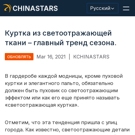
CHINASTARS
Русский
Куртка из светоотражающей
ткани – главный тренд сезона.
Светоотражающий материал/лента
Mar 16, 2021
|
КCHINASTARS
ОБНОВЛЯТЬ
Модная светоотражающая ткань
В гардеробе каждой модницы, кроме пуховой
Защитная одежда
куртки и элегантного пальто, обязательно
Светящийся в темноте материал
должен быть пуховик со светоотражающим
эффектом или как его еще принято называть
Промышленная отделка для мытья
«светоотражающая куртка».
О КИНАССТАРС
Отметим, что эта тенденция пришла с улиц
Новый продукт
города. Как известно, светоотражающие детали