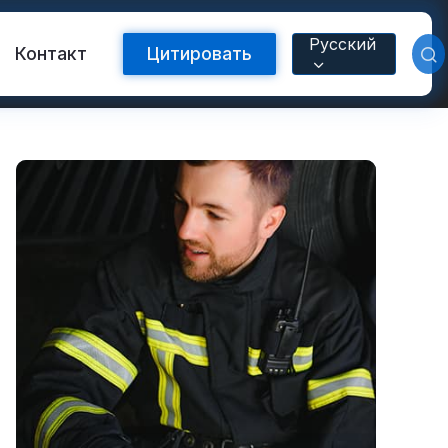
Русский
Контакт
Цитировать
Светоотражающая лента FR
с теплопередачей