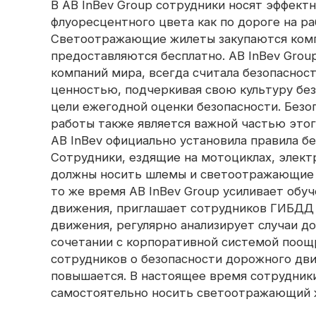
В AB InBev Group сотрудники носят эффект
окантовка
светоотражающая ткань
флуоресцентного цвета как по дороге на раб
Радужная 
Светоотражающая пряжа
Перфорированная
Светоотражающие жилеты закупаются комп
светоотражающая ткань
предоставляются бесплатно. AB InBev Grou
Призматическая лента
компаний мира, всегда считала безопаснос
ценностью, подчеркивая свою культуру без
Светящийся в темноте
материал
цели ежегодной оценки безопасности. Безо
работы также является важной частью этого
AB InBev официально установила правила б
Сотрудники, ездящие на мотоциклах, электр
должны носить шлемы и светоотражающие ж
то же время AB InBev Group усиливает обу
движения, приглашает сотрудников ГИБДД 
движения, регулярно анализирует случаи 
сочетании с корпоративной системой поощ
сотрудников о безопасности дорожного дв
повышается. В настоящее время сотрудни
самостоятельно носить светоотражающий ж