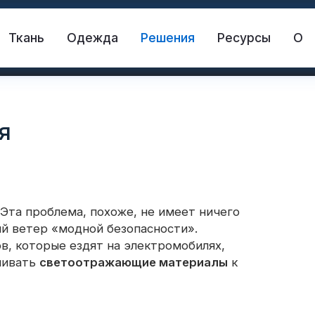
Ткань
Одежда
Решения
Ресурсы
О
я
 Эта проблема, похоже, не имеет ничего
й ветер «модной безопасности».
жающая ткань
Спасательный жилет
, которые ездят на электромобилях,
шивать
светоотражающие материалы
к
жающий материал
Светоотражающий винил 