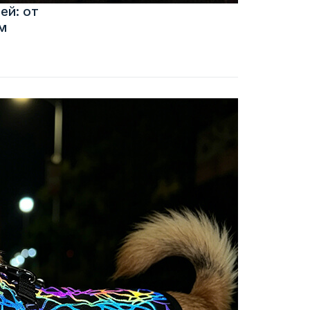
ей: от
м