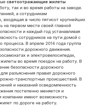
ные
светоотражающие жилеты
оту, так и во время работы на заводе.
светоотражающая ткань
анией, а сотрудникам
p, входящая в число пятисот крупнейших
ть на первом месте своей главной
опасности и каждый год устанавливая
пасность сотрудников на пути домой с
 процесса. В апреле 2014 года группа
езопасности дорожного движения.
осамокатах и ​​электровелосипедах,
илеты во время поездок на работу. В
чение безопасности дорожного
для разъяснения правил дорожного
дорожно-транспортных происшествий. В
рений и наказаний осведомленность
ижения постепенно меняется и
ки компании имеют возможность
илет по дороге на работу.