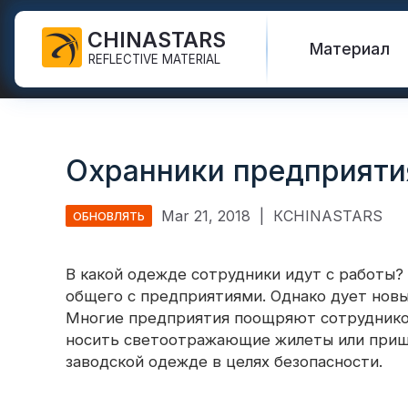
CHINASTARS
Материал
REFLECTIVE MATERIAL
Светоотражающая ткань
Светиться в темной ткани
Спасательный жилет
Часто задаваемые
Сертификаты
для СИЗ
вопросы
Охранники предприяти
Радужная
Привет Vis Куртки
Каталог
Промышленная моющая
светоотражающая ткань
новые продукты
лента
Защитные штаны
Международные
Mar 21, 2018
|
КCHINASTARS
ОБНОВЛЯТЬ
Светоотражающая ткань
Видео
стандарты
Светоотражающая лента
для печати
Защитный плащ
FR
Блог
В какой одежде сотрудники идут с работы?
Серебряная
Защитные рубашки и
общего с предприятиями. Однако дует новы
Теплопередающий винил и
светоотражающая ткань
толстовки
Quick Links:
Светоотра
Многие предприятия поощряют сотрудников
логотип
носить светоотражающие жилеты или при
Цветная светоотражающая
Защитные комбинезоны
Светоотражающая лента
ткань
заводской одежде в целях безопасности.
Светоотра
Светоотражающая
Градиентная