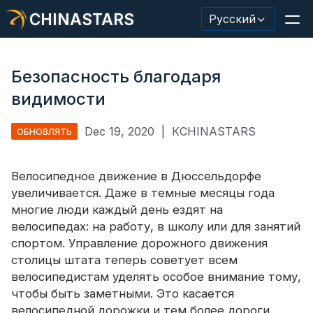
CHINASTARS
Русский
Безопасность благодаря
видимости
Светоотражающий материал/лента
Dec 19, 2020
|
КCHINASTARS
ОБНОВЛЯТЬ
Модная светоотражающая ткань
Велосипедное движение в Дюссельдорфе
Защитная одежда
увеличивается. Даже в темные месяцы года
Светящийся в темноте материал
многие люди каждый день ездят на
велосипедах: на работу, в школу или для занятий
Промышленная отделка для мытья
спортом. Управление дорожного движения
столицы штата теперь советует всем
О КИНАССТАРС
велосипедистам уделять особое внимание тому,
чтобы быть заметными. Это касается
Новый продукт
велосипедной дорожки и тем более дороги.