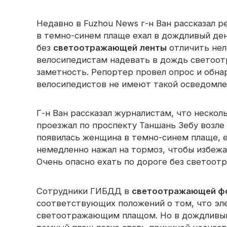
окантовка
светоотражающая ткань
Недавно в Fuzhou News г-н Ван рассказал 
Радужная 
Светоотражающая пряжа
Перфорированная
светоотражающая ткань
в темно-синем плаще ехал в дождливый ден
Призматическая лента
без
светоотражающей ленты
отличить нел
велосипедистам надевать в дождь светоо
Светящийся в темноте
заметность. Репортер провел опрос и обна
материал
велосипедистов не имеют такой осведомле
Г-н Ван рассказал журналистам, что неско
проезжал по проспекту Таншань Зебу возле 
появилась женщина в темно-синем плаще, е
немедленно нажал на тормоз, чтобы избежа
Очень опасно ехать по дороге без светоо
Сотрудники ГИБДД в
светоотражающей ф
соответствующих положений о том, что эл
светоотражающим плащом. Но в дождливый