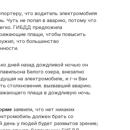
репортеру, что водитель электромобиля
светоотражающая ткань
ь. Чуть не попал в аварию, потому что
егко. ГИБДД предложила
тражающие плащи, чтобы повысить
ружил, что большинство
нности.
лько дней назад дождливой ночью он
павильона Белого озера, внезапно
дущая на электромобиле, и г-н Ван
ть столкновения. вызвавший аварию.
тражающего плаща в дождливую ночь.
орме
заявили, что нет никаких
ектромобиль должен брать со
 день у людей будет размытое зрение;