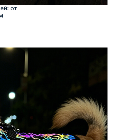
ей: от
м