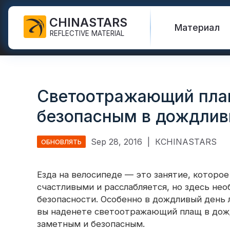
CHINASTARS
Материал
REFLECTIVE MATERIAL
Светоотражающая ткань
Светиться в темной ткани
Спасательный жилет
Часто задаваемые
Сертификаты
для СИЗ
вопросы
Светоотражающий плащ
Радужная
Привет Vis Куртки
Каталог
Промышленная моющая
светоотражающая ткань
новые продукты
безопасным в дождлив
лента
Защитные штаны
Международные
Светоотражающая ткань
Видео
стандарты
Светоотражающая лента
для печати
Защитный плащ
Sep 28, 2016
|
КCHINASTARS
ОБНОВЛЯТЬ
FR
Блог
Серебряная
Защитные рубашки и
Теплопередающий винил и
светоотражающая ткань
толстовки
Quick Links:
Езда на велосипеде — это занятие, которое
Светоотра
логотип
счастливыми и расслабляется, но здесь не
Цветная светоотражающая
Защитные комбинезоны
безопасности. Особенно в дождливый день 
Светоотражающая лента
ткань
вы наденете светоотражающий плащ в дожд
Светоотра
Светоотражающая
Градиентная
заметным и безопасным.