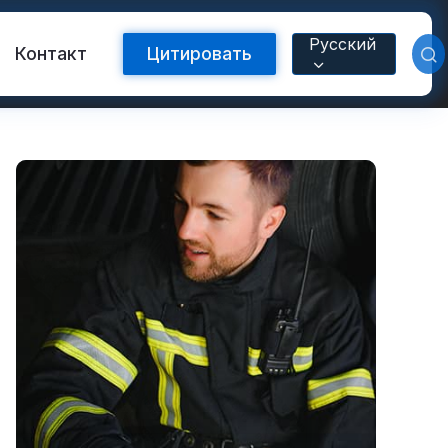
Русский
Контакт
Цитировать
Светоотражающая лента FR
с теплопередачей