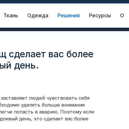
Ткань
Одежда
Решения
Ресурсы
О
 сделает вас более
ый день.
 заставляет людей чувствовать себя
жающая ткань
Спасательный жилет
обходимо уделять больше внимания
легче попасть в аварию. Поэтому если
ливый день, это сделает вас более
жающий материал
Светоотражающий винил 