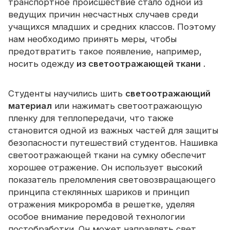
транспортное происшествие стало одной из
Сертификат
ведущих причин несчастных случаев среди
учащихся младших и средних классов. Поэтому
Каталог
нам необходимо принять меры, чтобы
Видео
предотвратить такое появление, например,
носить одежду
из светоотражающей ткани
.
Контакт
Студенты научились шить
светоотражающий
материал
или нажимать светоотражающую
пленку для теплопередачи, что также
становится одной из важных частей для защиты
безопасности путешествий студентов. Нашивка
светоотражающей ткани на сумку обеспечит
хорошее отражение. Он использует высокий
показатель преломления световозвращающего
принципа стеклянных шариков и принцип
отражения микроромба в решетке, уделяя
особое внимание передовой технологии
постобработки. Он может направлять свет,