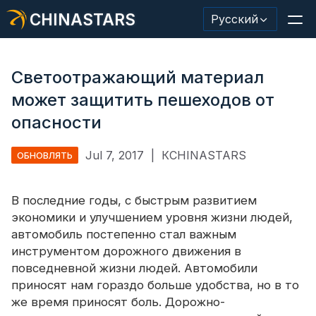
CHINASTARS
Русский
Светоотражающий материал
может защитить пешеходов от
Светоотражающий материал/лента
опасности
Модная светоотражающая ткань
Jul 7, 2017
|
КCHINASTARS
ОБНОВЛЯТЬ
Защитная одежда
В последние годы, с быстрым развитием
Светящийся в темноте материал
экономики и улучшением уровня жизни людей,
автомобиль постепенно стал важным
Промышленная отделка для мытья
инструментом дорожного движения в
О КИНАССТАРС
повседневной жизни людей. Автомобили
приносят нам гораздо больше удобства, но в то
Новый продукт
же время приносят боль. Дорожно-