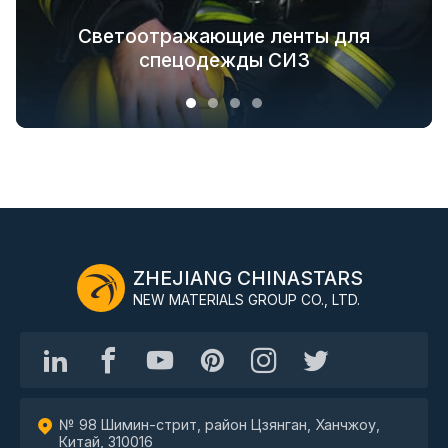
Светоотражающие текстильные
Решения по обеспечению
Светящиеся в темноте ткани для
безопасности одежды для всей
Светоотражающие ленты для
решения для модной верхней
отраслевой цепочки
спецодежды СИЗ
верхней одежды
одежды
ZHEJIANG CHINASTARS
NEW MATERIALS GROUP CO., LTD.
№ 98 Шимин-стрит, район Цзянган, Ханчжоу,
Китай, 310016