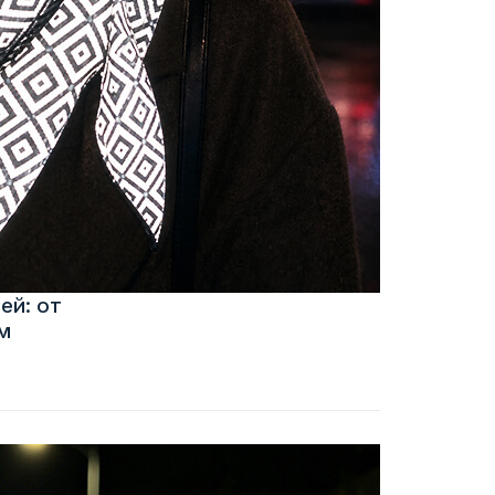
ей: от
м