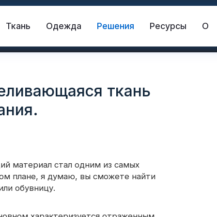
Ткань
Одежда
Решения
Ресурсы
О
еливающаяся ткань
ания.
й материал стал одним из самых
жающая ткань
Спасательный жилет
ом плане, я думаю, вы сможете найти
или обувницу.
жающий материал
Светоотражающий винил 
новном характеризуется отраженным