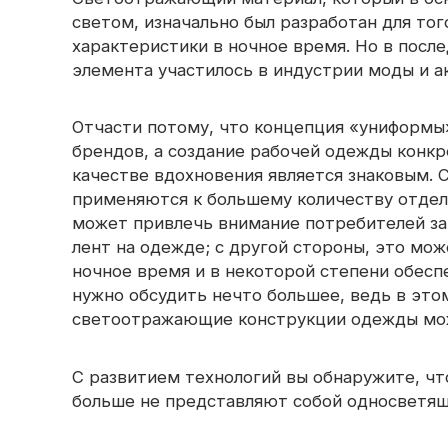
окантовка
светоотражающая ткань
светом, изначально был разработан для того
характеристики в ночное время. Но в посл
Радужная 
Светоотражающая пряжа
Перфорированная
светоотражающая ткань
элемента участилось в индустрии моды и а
Призматическая лента
Отчасти потому, что концепция «униформы»
Светящийся в темноте
материал
брендов, а создание рабочей одежды конкр
качестве вдохновения является знаковым.
применяются к большему количеству отдел
может привлечь внимание потребителей за
лент на одежде; с другой стороны, это мо
ночное время и в некоторой степени обесп
нужно обсудить нечто большее, ведь в эт
светоотражающие конструкции одежды мо
С развитием технологий вы обнаружите, ч
больше не представляют собой односветя