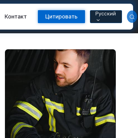
Русский
Контакт
Цитировать
Светоотражающая лента FR
с теплопередачей