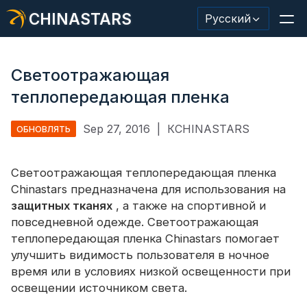
CHINASTARS
Русский
Светоотражающая
теплопередающая пленка
Светоотражающий материал/лента
Sep 27, 2016
|
КCHINASTARS
ОБНОВЛЯТЬ
Модная светоотражающая ткань
Светоотражающая теплопередающая пленка
Защитная одежда
Chinastars предназначена для использования на
Светящийся в темноте материал
защитных тканях
, а также на спортивной и
повседневной одежде. Светоотражающая
Промышленная отделка для мытья
теплопередающая пленка Chinastars помогает
улучшить видимость пользователя в ночное
О КИНАССТАРС
время или в условиях низкой освещенности при
освещении источником света.
Новый продукт