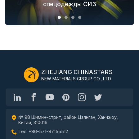
отраслевой цепочки
спецодежды СИЗ
верхней одежды
одежды
ZHEJIANG CHINASTARS
NEW MATERIALS GROUP CO., LTD.
№ 98 Шимин-стрит, район Цзянган, Ханчжоу,
Китай, 310016
Тел: +86-571-87155512