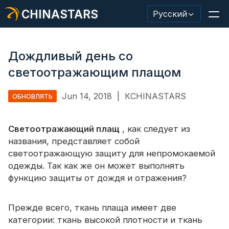
CHINASTARS
Русский
Дождливый день со
светоотражающим плащом
Светоотражающий материал/лента
Jun 14, 2018
|
КCHINASTARS
ОБНОВЛЯТЬ
Модная светоотражающая ткань
Светоотражающий плащ
Защитная одежда
, как следует из
названия, представляет собой
Светящийся в темноте материал
светоотражающую защиту для непромокаемой
одежды. Так как же он может выполнять
Промышленная отделка для мытья
функцию защиты от дождя и отражения?
О КИНАССТАРС
Прежде всего, ткань плаща имеет две
Новый продукт
категории: ткань высокой плотности и ткань